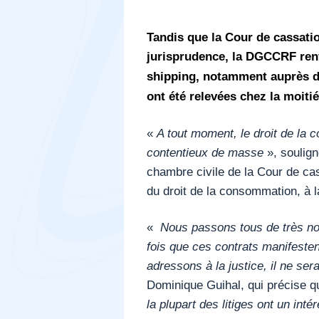
Tandis que la Cour de cassatio
jurisprudence,
la DGCCRF renf
shipping, notamment auprès de
ont été relevées chez la moiti
«
A tout moment, le droit de la
contentieux de masse
», soulign
chambre civile de la Cour de ca
du droit de la consommation, à 
«
Nous passons tous de très no
fois que ces contrats manifeste
adressons à la justice, il ne ser
Dominique Guihal, qui précise q
la plupart des litiges ont un inté