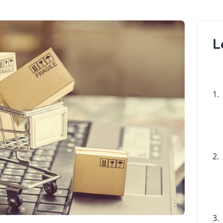
L
1.
2.
3.