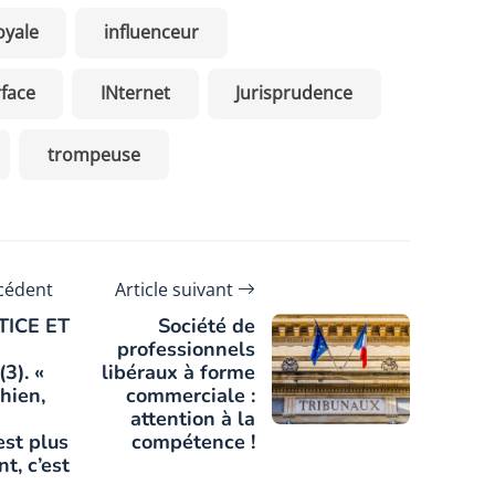
oyale
influenceur
rface
INternet
Jurisprudence
trompeuse
écédent
Article suivant
TICE ET
Société de
professionnels
3). «
libéraux à forme
hien,
commerciale :
attention à la
est plus
compétence !
t, c’est