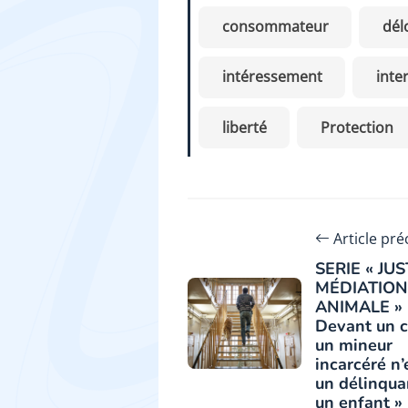
consommateur
dél
intéressement
inte
liberté
Protection
Article pr
SERIE « JUS
MÉDIATION
ANIMALE » (
Devant un c
un mineur
incarcéré n’
un délinquan
un enfant »