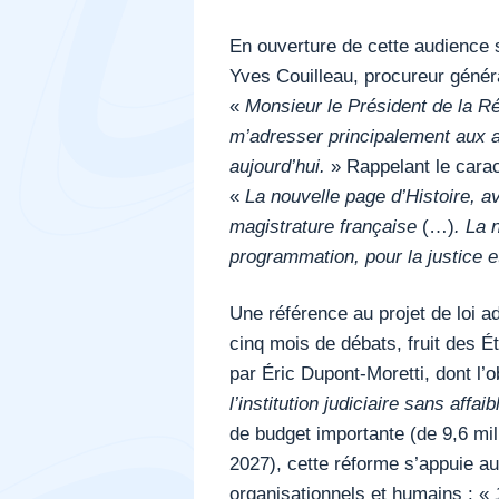
En ouverture de cette audience s
Yves Couilleau, procureur géné
«
Monsieur le Président de la R
m’adresser principalement aux au
aujourd’hui.
» Rappelant le carac
«
La nouvelle page d’Histoire, a
magistrature française
(…)
. La 
programmation, pour la justice e
Une référence au projet de loi a
cinq mois de débats, fruit des É
par Éric Dupont-Moretti, dont l’ob
l’institution judiciaire sans affa
de budget importante (de 9,6 mill
2027), cette réforme s’appuie a
organisationnels et humains : «