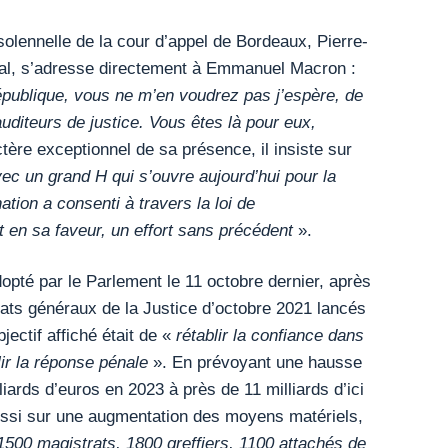
olennelle de la cour d’appel de Bordeaux, Pierre-
ral, s’adresse directement à Emmanuel Macron :
épublique, vous ne m’en voudrez pas j’espère, de
diteurs de justice. Vous êtes là pour eux,
tère exceptionnel de sa présence, il insiste sur
vec un grand H qui s’ouvre aujourd’hui pour la
nation a consenti à travers la loi de
t en sa faveur, un effort sans précédent
».
dopté par le Parlement le 11 octobre dernier, après
tats généraux de la Justice d’octobre 2021 lancés
jectif affiché était de «
rétablir la confiance dans
iblir la réponse pénale
». En prévoyant une hausse
iards d’euros en 2023 à près de 11 milliards d’ici
ussi sur une augmentation des moyens matériels,
1500 magistrats, 1800 greffiers, 1100 attachés de