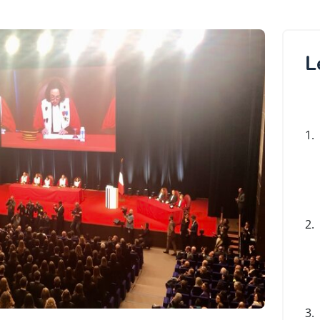
L
1.
2.
3.