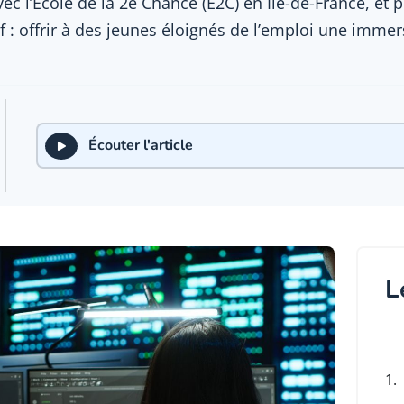
c l’École de la 2e Chance (E2C) en Île-de-France, et 
if : offrir à des jeunes éloignés de l’emploi une imm
Écouter l'article
L
1.