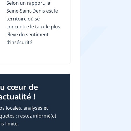
Selon un rapport, la
Seine-Saint-Denis est le
territoire où se
concentre le taux le plus
élevé du sentiment
d’insécurité
u cœur de
'actualité !
fos locales, analyses et
quêtes : restez informé(e)
ns limite.