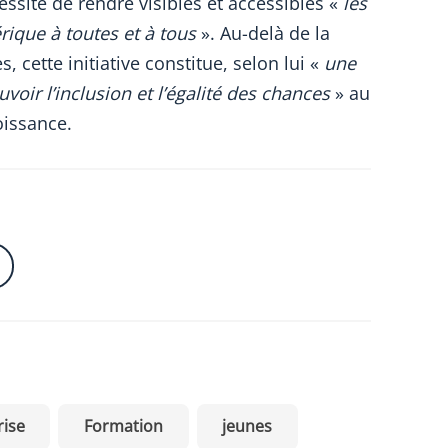
cessité de rendre visibles et accessibles «
les
ique à toutes et à tous
». Au-delà de la
cette initiative constitue, selon lui «
une
oir l’inclusion et l’égalité des chances
» au
oissance.
rise
Formation
jeunes