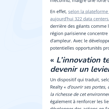
méconnu, malgré une forte 
En effet,
selon la plateforme
aujourd’hui 322 data centers
derrière des géants comme les
région parisienne concentre 
d’ampleur. Avec le développ
potentielles opportunités pr
«
L’innovation t
devenir un levie
Un dispositif qui traduit, se
Realty «
d’ouvrir ses portes,
la richesse de cet environne
également à renforcer les lien
développer des actions en fa