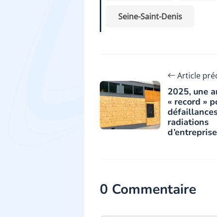
Seine-Saint-Denis
Article pr
2025, une 
« record » p
défaillances
radiations
d’entrepris
0 Commentaire