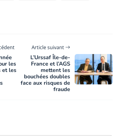
écédent
Article suivant
année
L’Urssaf Île-de-
our les
France et l’AGS
 et les
mettent les
bouchées doubles
es
face aux risques de
fraude