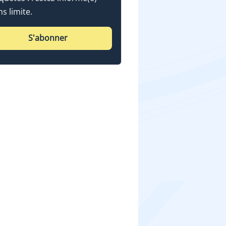
ns limite.
S'abonner