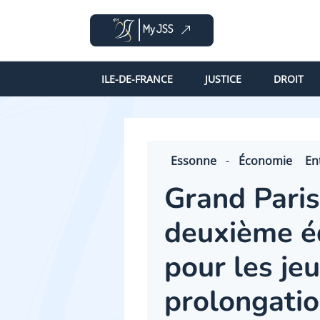
ILE-DE-FRANCE
JUSTICE
DROIT
Essonne
-
Économie
En
Grand Paris
deuxième éd
pour les je
prolongati