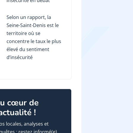
insécurité en débat
Selon un rapport, la
Seine-Saint-Denis est le
territoire où se
concentre le taux le plus
élevé du sentiment
d’insécurité
u cœur de
'actualité !
fos locales, analyses et
quêtes : restez informé(e)