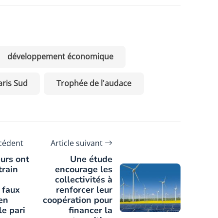
développement économique
ris Sud
Trophée de l'audace
écédent
Article suivant
eurs ont
Une étude
train
encourage les
collectivités à
 faux
renforcer leur
en
coopération pour
le pari
financer la