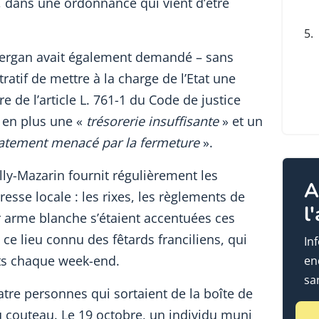
é, dans une ordonnance qui vient d’être
5.
Vergan avait également demandé – sans
ratif de mettre à la charge de l’Etat une
 de l’article L. 761-1 du Code de justice
r en plus une «
trésorerie insuffisante
» et un
iatement menacé par la fermeture
».
lly-Mazarin fournit régulièrement les
A
resse locale : les rixes, les règlements de
l
r arme blanche s’étaient accentuées ces
ce lieu connu des fêtards franciliens, qui
In
nts chaque week-end.
en
sa
tre personnes qui sortaient de la boîte de
u couteau. Le 19 octobre, un individu muni