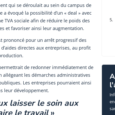
ment qui se déroulait au sein du campus de
re a évoqué la possibilité d’un « deal » avec
5.
 TVA sociale afin de réduire le poids des
es et favoriser ainsi leur augmentation.
est prononcé pour un arrêt progressif des
 d’aides directes aux entreprises, au profit
production.
i, permettrait de redonner immédiatement de
A
en allégeant les démarches administratives
ubliques. Les entreprises pourraient ainsi
l
ans leur développement.
In
ux laisser le soin aux
en
sa
ire le travail
»