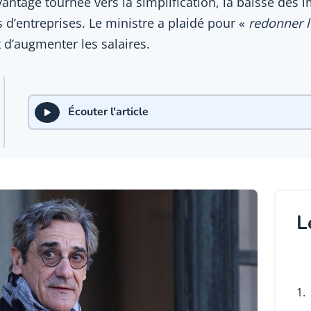
ntage tournée vers la simplification, la baisse des i
 d’entreprises. Le ministre a plaidé pour «
redonner 
t d’augmenter les salaires.
Écouter l'article
L
1.