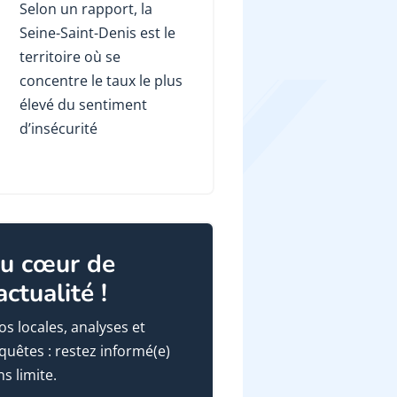
Selon un rapport, la
Seine-Saint-Denis est le
territoire où se
concentre le taux le plus
élevé du sentiment
d’insécurité
u cœur de
'actualité !
fos locales, analyses et
quêtes : restez informé(e)
ns limite.