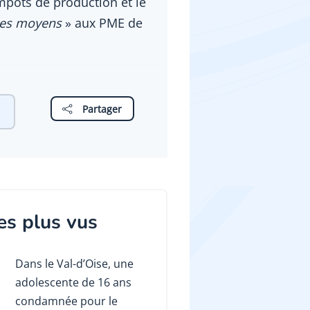
mpôts de production et le
les moyens
» aux PME de
Partager
es plus vus
Dans le Val-d’Oise, une
adolescente de 16 ans
condamnée pour le