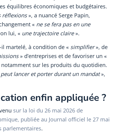
es équilibres économiques et budgétaires.
s réflexions
», a nuancé Serge Papin,
el changement «
ne se fera pas en une
on lui, «
une trajectoire claire
».
t-il martelé, à condition de «
simplifier
», de
missions
» d’entreprises et de favoriser un «
notamment sur les produits du quotidien.
n peut lancer et porter durant un mandat
»,
ication enfin appliquée ?
evenu
sur la loi du 26 mai 2026 de
omique, publiée au Journal officiel le 27 mai
s parlementaires
.