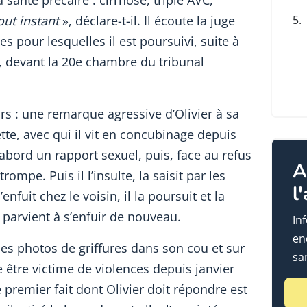
santé précaire : cirrhose, triple AVC,
out instant
», déclare-t-il. Il écoute la juge
5.
es pour lesquelles il est poursuivi, suite à
, devant la 20e chambre du tribunal
rs : une remarque agressive d’Olivier à sa
e, avec qui il vit en concubinage depuis
abord un rapport sexuel, puis, face au refus
A
rompe. Puis il l’insulte, la saisit par les
l
enfuit chez le voisin, il la poursuit et la
 parvient à s’enfuir de nouveau.
In
en
des photos de griffures dans son cou et sur
sa
te être victime de violences depuis janvier
premier fait dont Olivier doit répondre est