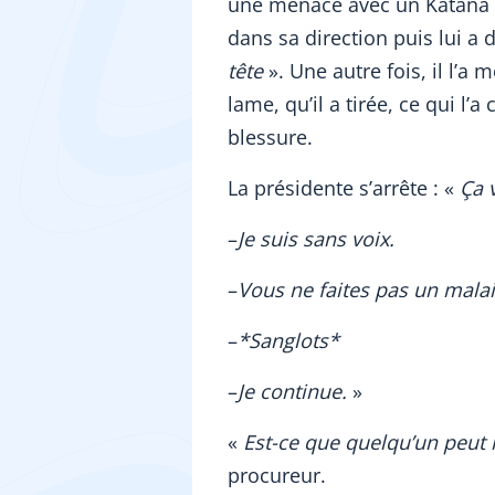
une menace avec un Katana : i
dans sa direction puis lui a d
tête
». Une autre fois, il l’a
lame, qu’il a tirée, ce qui l’
blessure.
La présidente s’arrête : «
Ça 
–
Je suis sans voix.
–
Vous ne faites pas un malai
–
*Sanglots*
–
Je continue.
»
«
Est-ce que quelqu’un peut 
procureur.