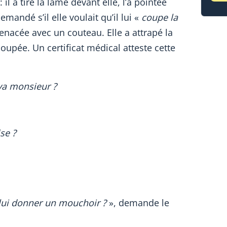
l a tiré la lame devant elle, l’a pointée
emandé s’il elle voulait qu’il lui «
coupe la
 menacée avec un couteau. Elle a attrapé la
a coupée. Un certificat médical atteste cette
va monsieur ?
se ?
lui donner un mouchoir ?
», demande le