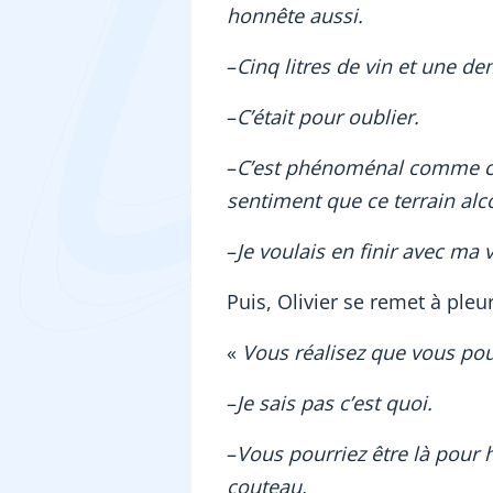
honnête aussi.
–
Cinq litres de vin et une de
–
C’était pour oublier.
–
C’est phénoménal comme co
sentiment que ce terrain alco
–
Je voulais en finir avec ma v
Puis, Olivier se remet à pleur
«
Vous réalisez que vous pou
–
Je sais pas c’est quoi.
–
Vous pourriez être là pour 
couteau.