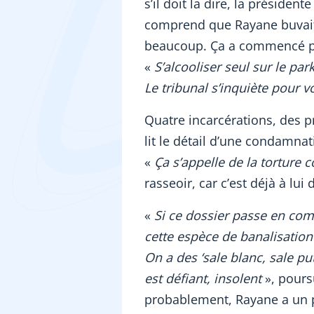
s’il doit la dire, la présiden
comprend que Rayane buvait p
beaucoup. Ça a commencé pa
«
S’alcooliser seul sur le pa
Le tribunal s’inquiète pour v
Quatre incarcérations, des p
lit le détail d’une condamnat
«
Ça s’appelle de la torture 
rasseoir, car c’est déjà à lui 
«
Si ce dossier passe en comp
cette espèce de banalisation 
On a des ‘sale blanc, sale pu
est défiant, insolent
», poursu
probablement, Rayane a un p