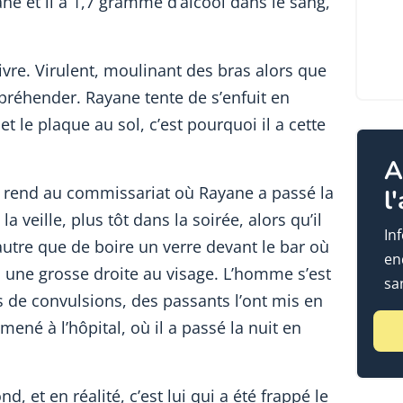
ne et il a 1,7 gramme d’alcool dans le sang,
 ivre. Virulent, moulinant des bras alors que
ppréhender. Rayane tente de s’enfuit en
 et le plaque au sol, c’est pourquoi il a cette
A
rend au commissariat où Rayane a passé la
l
a veille, plus tôt dans la soirée, alors qu’il
In
’autre que de boire un verre devant le bar où
en
mis une grosse droite au visage. L’homme s’est
sa
s de convulsions, des passants l’ont mis en
ené à l’hôpital, où il a passé la nuit en
, et en réalité, c’est lui qui a été frappé le