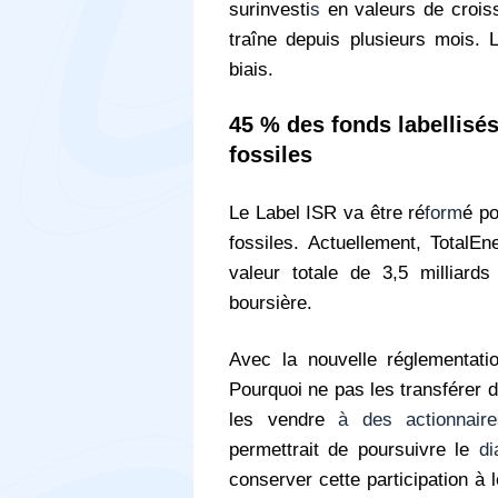
surinvesti
s
en valeurs de crois
traîne depuis plusieurs mois. 
biais.
45 % des fonds labellisé
fossiles
Le Label ISR va être ré
form
é po
fossiles. Actuellement, TotalE
valeur totale de 3,5 milliard
boursière.
Avec la nouvelle réglementati
Pourquoi ne pas les transférer
d
les vendre
à des actionnair
permettrait de poursuivre le
di
conserver cette participation à