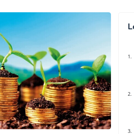
L
1.
2.
3.