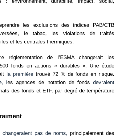
 : environnement, durabilité, impact, social,
eprendre les exclusions des indices PAB/CTB
rsées, le tabac, les violations de traités
iles et les centrales thermiques.
ère réglementation de l’ESMA changerait les
00 fonds en actions « durables ». Une étude
ait
la première
trouvé 72 % de fonds en risque.
, l
es agences de notation de fonds
devraient
chats des fonds et ETF,
par degré de température
raiment
e changeraient pas de noms,
principalement des