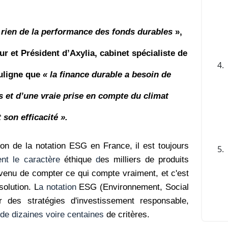
it rien de la performance des fonds durables
»,
ur et Président d’Axylia, cabinet spécialiste de
4.
ouligne que
« la finance durable a besoin de
rs et d’une vraie prise en compte du climat
 son efficacité ».
tion de la notation ESG
en France, il est toujours
5.
ment le caractère
éthique
d
es milliers de produits
venu de compter ce qui compte vraiment, et c'est
solution. L
a notation
ESG (Environnement, Social
des stratégies d'investissement responsable,
de
dizaines voire centaines
de critères.