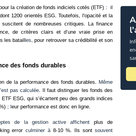
pour la création de fonds indiciels cotés (ETF)
:
i
l
ont 1200 orientés ESG. Toutefois, l'opacité et la
A
suscitent de nombreuses critiques. La finance
l
nce, de critères clairs et d’une vraie prise en
 les bataill
es,
pour retrouver sa crédibilité et son
In
en
sa
ance des fonds durables
rien de la performance des fonds durables.
Même
’est pas calculée
. Il faut distinguer les fonds des
s ETF ESG, qui s’écartent peu des grands indices
3%)
;
l
eur performance est donc en ligne.
eptes de la gestion active
affichent
plus de
king error
culminer à
8-10 %. Ils sont
souvent