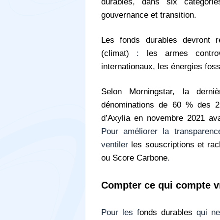
durables, dans six catégories
gouvernance et transition.
Les fonds durables devront r
(climat)
:
les armes controve
internationaux, les énergies foss
Selon Morningstar, la derni
dénominations de 60 % des 25
d’Axylia en novembre 2021 av
Pour améliorer la transparence
ventiler
les souscriptions et ra
ou Score Carbone
.
Compter ce qui compte v
Pour les f
onds durables
qui n