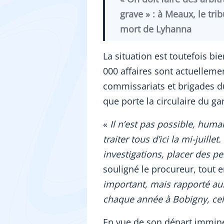
grave » : à Meaux, le tr
mort de Lyhanna
La situation est toutefois b
000 affaires sont actuelleme
commissariats et brigades du
que porte la circulaire du g
«
Il n’est pas possible, hu
traiter tous d’ici la mi-juille
investigations, placer des p
souligné le procureur, tout en
important, mais rapporté aux
chaque année à Bobigny, cel
En vue de son départ immine