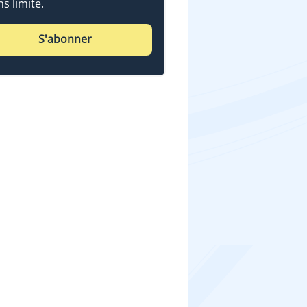
ns limite.
S'abonner