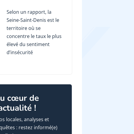
Selon un rapport, la
Seine-Saint-Denis est le
territoire où se
concentre le taux le plus
élevé du sentiment
d’insécurité
u cœur de
'actualité !
fos locales, analyses et
quêtes : restez informé(e)