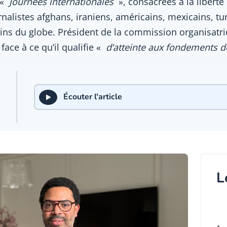
 «
Journées internationales
», consacrées à la liberté
nalistes afghans, iraniens, américains, mexicains, tur
oins du globe. Président de la commission organisatr
ace à ce qu’il qualifie «
d’atteinte aux fondements de
Écouter l'article
L