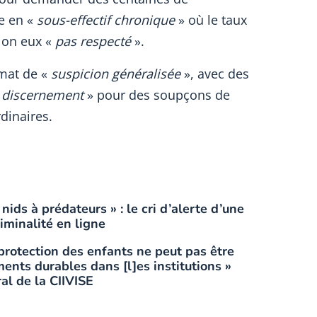
re en «
sous-effectif chronique
» où le taux
elon eux «
pas respecté
».
imat de «
suspicion généralisée
», avec des
 discernement
» pour des soupçons de
dinaires.
nids à prédateurs » : le cri d’alerte d’une
iminalité en ligne
 protection des enfants ne peut pas être
ments durables dans [l]es institutions »
al de la CIIVISE