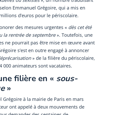
xuelles ou sexistes
», un nombre traduisant
 selon Emmanuel Grégoire, qui a mis en
illions d’euros pour le périscolaire.
honorer des mesures urgentes «
dès cet été
ou la rentrée de septembre
». Toutefois, une
es ne pourrait pas être mise en œuvre avant
régoire s’est en outre engagé à annoncer
éprécarisation
» de la filière du périscolaire,
4 000 animateurs sont vacataires.
une filière en «
sous-
ue
»
 Grégoire à la mairie de Paris en mars
ecteur ont appelé à deux mouvements de
pour demander des centaines de