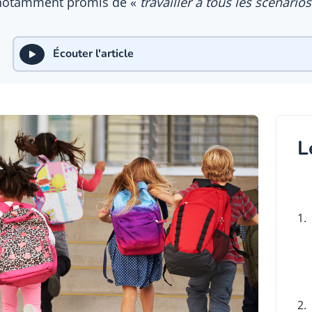
 a notamment promis de «
travailler à tous les scénario
Écouter l'article
L
1.
2.