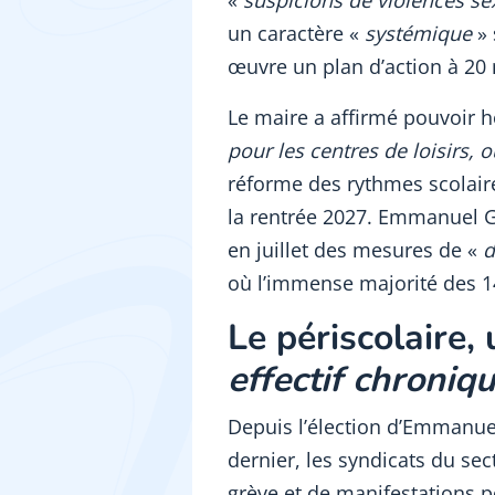
«
suspicions de violences se
un caractère «
systémique
»
œuvre un plan d’action à 20 m
Le maire a affirmé pouvoir 
pour les centres de loisirs, 
réforme des rythmes scolair
la rentrée 2027. Emmanuel G
en juillet des mesures de «
d
où l’immense majorité des 1
Le périscolaire, 
effectif chroniq
Depuis l’élection d’Emmanuel
dernier, les syndicats du s
grève et de manifestations 