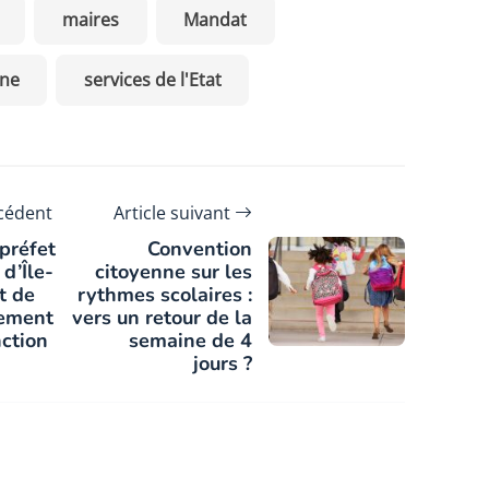
maires
Mandat
rne
services de l'Etat
écédent
Article suivant
préfet
Convention
 d’Île-
citoyenne sur les
t de
rythmes scolaires :
hement
vers un retour de la
nction
semaine de 4
jours ?