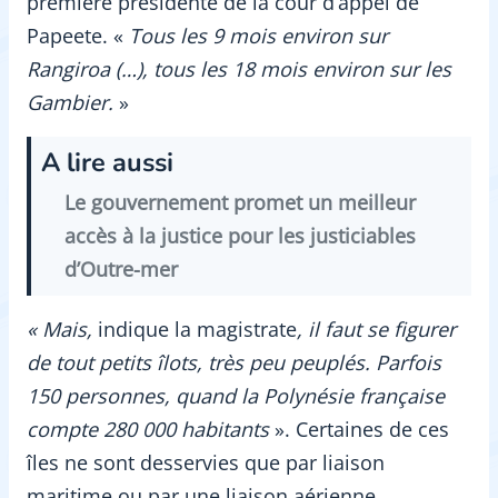
première présidente de la cour d’appel de
Papeete. «
Tous les 9 mois environ sur
Rangiroa (…), tous les 18 mois environ sur les
Gambier.
»
A lire aussi
Le gouvernement promet un meilleur
accès à la justice pour les justiciables
d’Outre-mer
« Mais,
indique la magistrate
,
il faut se figurer
de tout petits îlots, très peu peuplés. Parfois
150 personnes, quand la Polynésie française
compte 280 000 habitants
». Certaines de ces
îles ne sont desservies que par liaison
maritime ou par une liaison aérienne