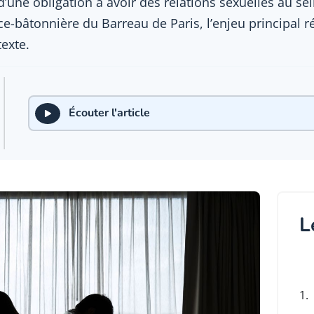
d’une obligation à avoir des relations sexuelles au s
ce-bâtonnière du Barreau de Paris, l’enjeu principal r
texte.
Écouter l'article
L
1.