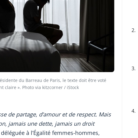
2.
3.
sidente du Barreau de Paris, le texte doit être voté
claire ». Photo via kitzcorner / iStock
4.
se de partage, d’amour et de respect. Mais
ion, jamais une dette, jamais un droit
re déléguée à l’Égalité femmes-hommes,