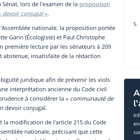
u Sénat, lors de l’examen de la
proposition
«
devoir conjugal
»
.
5.
 l’Assemblée nationale, la proposition portée
tte Garin (Écologiste) et Paul Christophe
n première lecture par les sénateurs à 209
nt abstenue, insatisfaite de la rédaction
iguïté juridique afin de prévenir les viols
une interprétation ancienne du Code civil
A
sprudence à considérer la «
communauté de
l
n devoir conjugal.
In
é la modification de l’article 215 du Code
en
Assemblée nationale, précisant que cette
sa