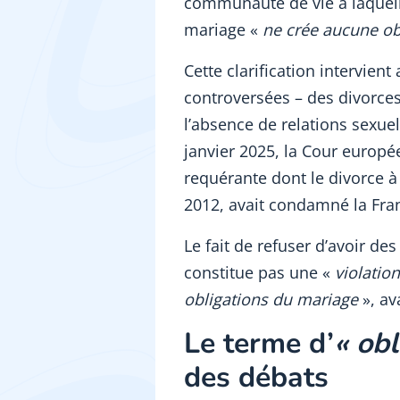
communauté de vie à laquell
mariage «
ne crée aucune obl
Cette clarification intervient
controversées – des divorce
l’absence de relations sexue
janvier 2025, la Cour europé
requérante dont le divorce à 
2012, avait condamné la Fra
Le fait de refuser d’avoir de
constitue pas une «
violatio
obligations du mariage
», ava
Le terme d’
« obl
des débats