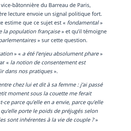
vice-bâtonnière du Barreau de Paris,
re lecture envoie un signal politique fort.
ate estime que ce sujet est «
fondamental
»
e la population française
» et qu’il témoigne
parlementaires
» sur cette question.
gation
» «
a été
l’enjeu absolument phare
»
car «
la notion de consentement est
lir dans nos pratiques
».
re chez lui et dit à sa femme : j’ai passé
tit moment sous la couette me ferait
est-ce parce qu’elle en a envie, parce qu’elle
 qu’elle porte le poids de préjugés selon
les sont inhérentes à la vie de couple ?
»