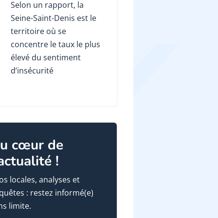
Selon un rapport, la
Seine-Saint-Denis est le
territoire où se
concentre le taux le plus
élevé du sentiment
d’insécurité
u cœur de
'actualité !
fos locales, analyses et
quêtes : restez informé(e)
ns limite.