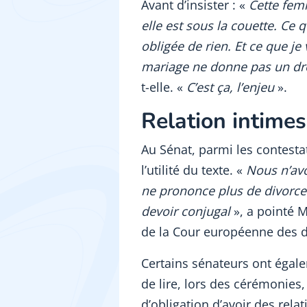
Avant d’insister : «
Cette fem
elle est sous la couette. Ce q
obligée de rien. Et ce que je
mariage ne donne pas un droi
t-elle. «
C’est ça, l’enjeu
».
Relation intimes
Au Sénat, parmi les contesta
l’utilité du texte. «
Nous n’avo
ne prononce plus de divorc
devoir conjugal
», a pointé M
de la Cour européenne des d
Certains sénateurs ont égal
de lire, lors des cérémonies
d’obligation d’avoir des rela