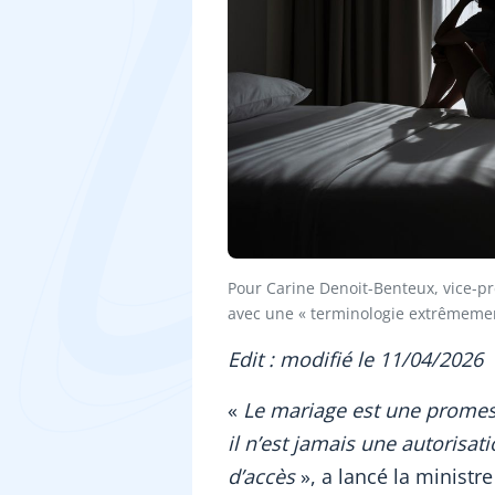
Pour Carine Denoit-Benteux, vice-pré
avec une « terminologie extrêmement 
Edit : modifié le 11/04/2026
«
Le mariage est une promes
il n’est jamais une autorisat
d’accès
», a lancé la minist