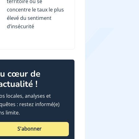
territoire où se
concentre le taux le plus
élevé du sentiment
d’insécurité
u cœur de
'actualité !
fos locales, analyses et
quêtes : restez informé(e)
ns limite.
S'abonner