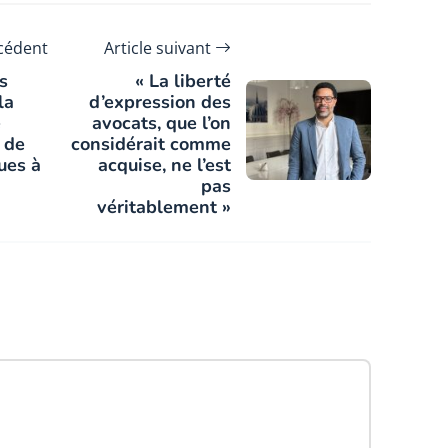
écédent
Article suivant
s
« La liberté
la
d’expression des
e
avocats, que l’on
 de
considérait comme
ues à
acquise, ne l’est
pas
véritablement »