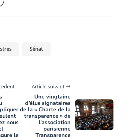
stres
Sénat
écédent
Article suivant
s
Une vingtaine
u
d’élus signataires
ppliquer
de la « Charte de la
veulent
transparence » de
ez nous
l’association
el
parisienne
gure le
Transparence