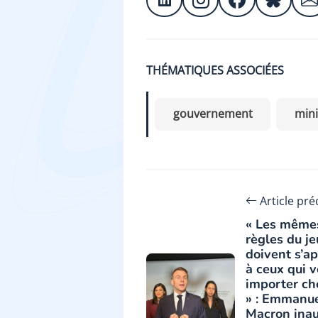
THÉMATIQUES ASSOCIÉES
gouvernement
mini
Article pr
« Les même
règles du je
doivent s’a
à ceux qui 
importer ch
» : Emmanu
Macron inau