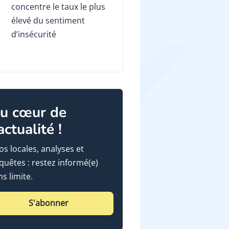
concentre le taux le plus
élevé du sentiment
d’insécurité
u cœur de
'actualité !
fos locales, analyses et
quêtes : restez informé(e)
ns limite.
S'abonner