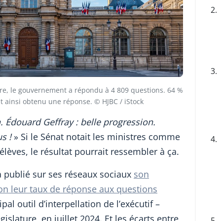
2.
3.
ture, le gouvernement a répondu à 4 809 questions. 64 %
t ainsi obtenu une réponse. © HJBC / iStock
n. Édouard Geffray : belle progression.
s !
» Si le Sénat notait les ministres comme
4.
élèves, le résultat pourrait ressembler à ça.
n a publié sur ses réseaux sociaux
son
on leur taux de réponse aux questions
al outil d’interpellation de l’exécutif –
gislature, en juillet 2024. Et les écarts entre
5.