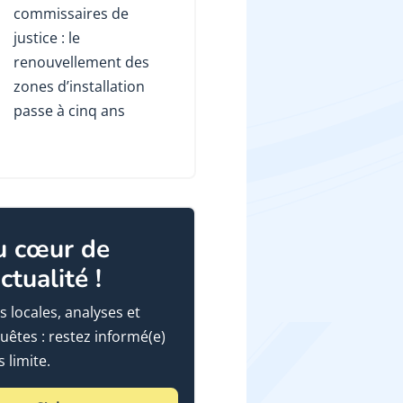
commissaires de
justice : le
renouvellement des
zones d’installation
passe à cinq ans
u cœur de
actualité !
s locales, analyses et
uêtes : restez informé(e)
 limite.