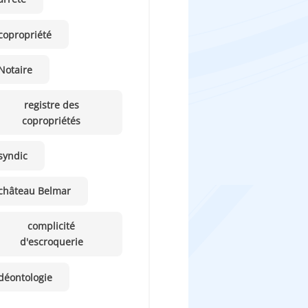
copropriété
Notaire
registre des
copropriétés
syndic
château Belmar
complicité
d'escroquerie
déontologie