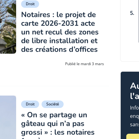
Droit
Notaires : le projet de
5.
carte 2026-2031 acte
un net recul des zones
de libre installation et
des créations d’offices
Publié le mardi 3 mars
A
l'
Droit
Société
Info
« On se partage un
enq
gâteau qui n’a pas
sans
grossi » : les notaires