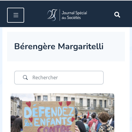
Bérengère Margaritelli